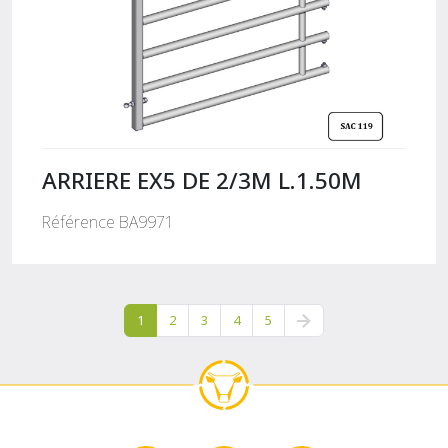
ARRIERE EX5 DE 2/3M L.1.50M
Référence BA9971
1
2
3
4
5