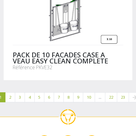
PACK DE 10 FACADES CASE A
VEAU EASY CLEAN COMPLETE
Référence PKVE32
1
2
3
4
5
6
7
8
9
10
...
22
23