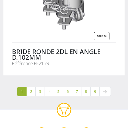
BRIDE RONDE 2DL EN ANGLE
D.102MM
Référence FE2159
1
2
3
4
5
6
7
8
9