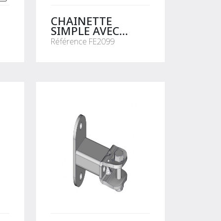
CHAINETTE
SIMPLE AVEC
MOUSQUETON (LA
Référence FE2099
PAIRE)