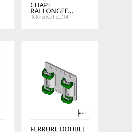
CHAPE
RALLONGEE
MULTIFIX POUR
Référence FE2014
MONTAGE "H"
UNITAIRE
FERRURE DOUBLE