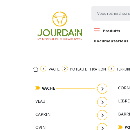
Produits
Documentations
VACHE
POTEAU ET FIXATION
FERRUR
CORN
VACHE
LIBRE
VEAU
BARR
CAPRIN
OVIN
PO