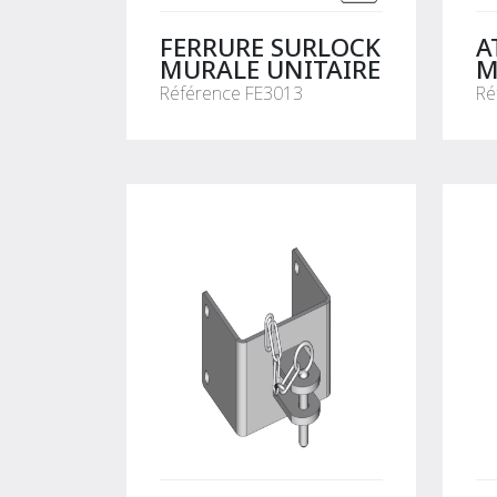
FERRURE SURLOCK
A
MURALE UNITAIRE
M
U
Référence FE3013
Ré
B