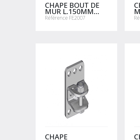
CHAPE BOUT DE
C
MUR L.150MM
M
UNITAIRE
U
Référence FE2007
Ré
CHAPE
C