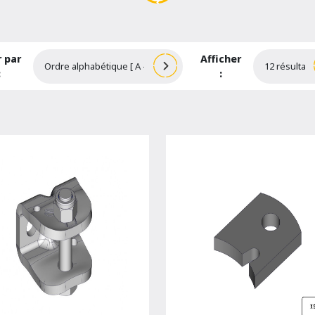
r par
Afficher
:
: