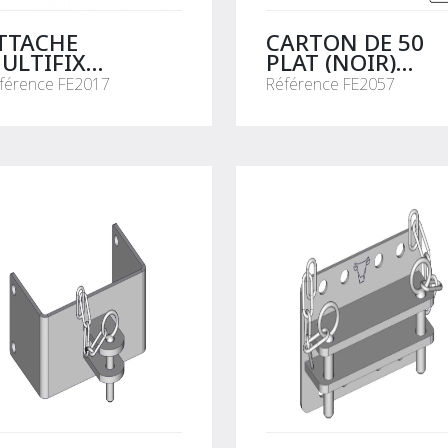
TTACHE
CARTON DE 50
ULTIFIX
PLAT (NOIR)
NITAIRE (EN
INCURVE 50X08
férence FE2017
Référence FE2057
LANC)
L.57MM A102
POTEAU