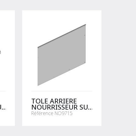
TOLE ARRIERE
UR
NOURRISSEUR SUR
M
BARRIERE L.1.18M
Référence NO9715