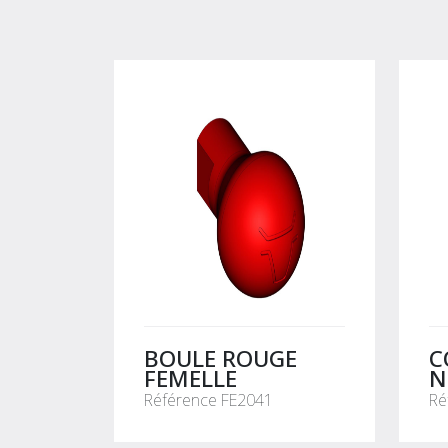
BOULE ROUGE
C
FEMELLE
N
B
Référence FE2041
Ré
L