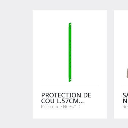
PROTECTION DE
S
COU L.57CM
N
NOURRISSEUR SUR
B
Référence NO9710
Ré
BARRIERE