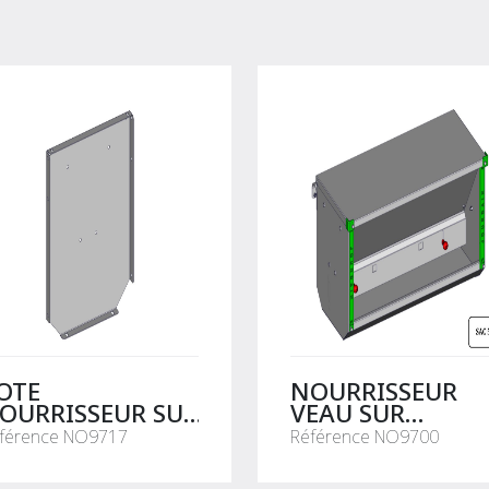
OTE
NOURRISSEUR
OURRISSEUR SUR
VEAU SUR
ARRIERE
BARRIERE
férence NO9717
Référence NO9700
.65.3X47.5CM