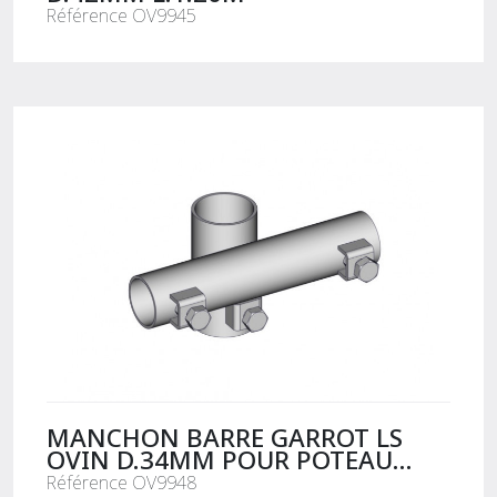
Référence OV9945
MANCHON BARRE GARROT LS
OVIN D.34MM POUR POTEAU
D.42MM
Référence OV9948