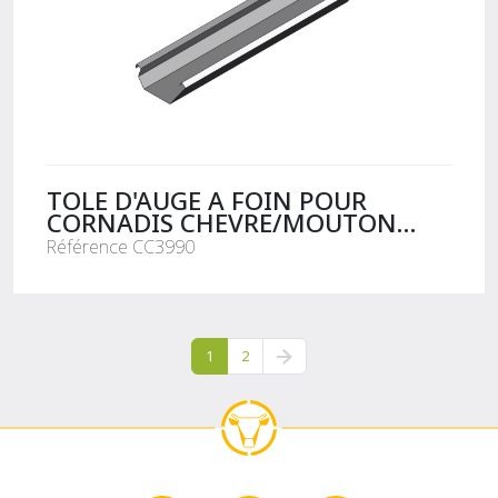
TOLE D'AUGE A FOIN POUR
CORNADIS CHEVRE/MOUTON
L.2.50M
Référence CC3990
1
2