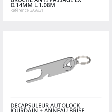
D.14MM L.1.08M
Référence BA9931
DECAPSULEUR AUTOLOCK
JOURDAIN + ANNEAU BRISE