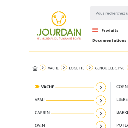
Produits
Documentations
VACHE
LOGETTE
GENOUILLERE PVC
CORN
VACHE
LIBRE
VEAU
BARR
CAPRIN
POTEA
OVIN