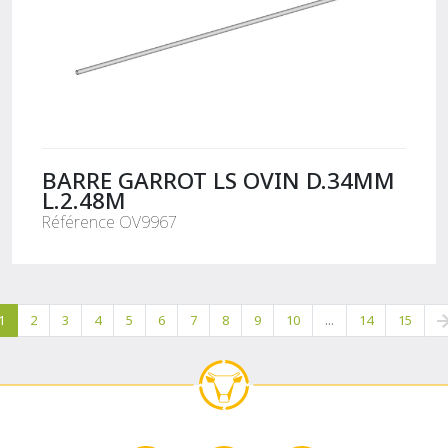
BARRE GARROT LS OVIN D.34MM
L.2.48M
Référence OV9967
1
2
3
4
5
6
7
8
9
10
...
14
15